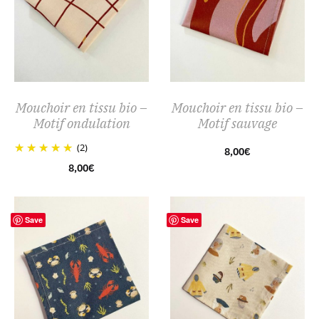
Mouchoir en tissu bio –
Mouchoir en tissu bio –
Motif ondulation
Motif sauvage
(2)
8,00
€
8,00
€
Save
Save