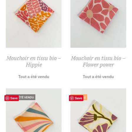
Mouchoir en tissu bio –
Mouchoir en tissu bio –
Hippie
Flower power
Tout a été vendu
Tout a été vendu
TOUT A ÉTÉ VENDU
NOUVEAU
Save
Save