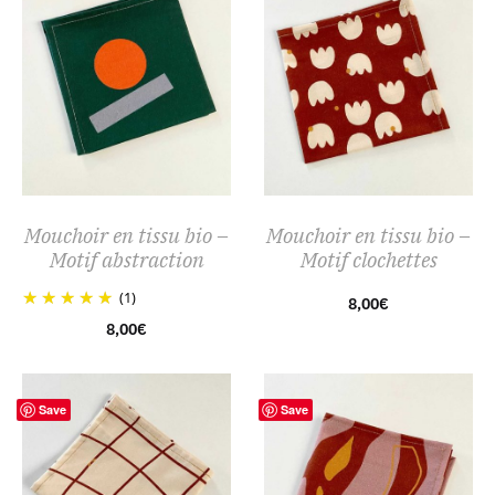
Mouchoir en tissu bio –
Mouchoir en tissu bio –
Motif abstraction
Motif clochettes
(1)
8,00
€
8,00
€
Save
Save