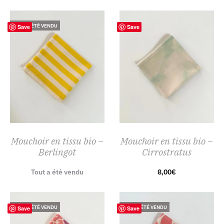
TOUT A ÉTÉ VENDU
Save
Save
Mouchoir en tissu bio –
Mouchoir en tissu bio –
Berlingot
Cirrostratus
Tout a été vendu
8,00
€
TOUT A ÉTÉ VENDU
TOUT A ÉTÉ VENDU
Save
Save