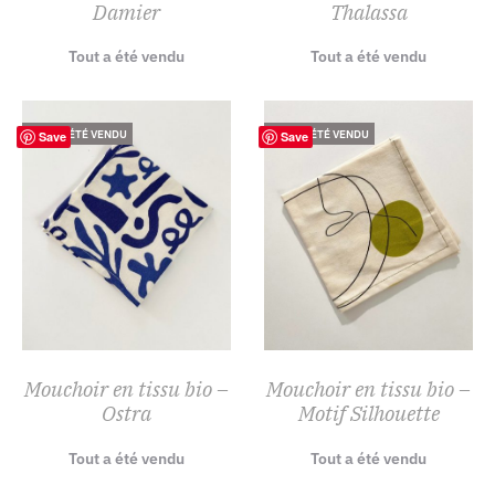
Damier
Thalassa
Tout a été vendu
Tout a été vendu
TOUT A ÉTÉ VENDU
TOUT A ÉTÉ VENDU
Save
Save
Mouchoir en tissu bio –
Mouchoir en tissu bio –
Ostra
Motif Silhouette
Tout a été vendu
Tout a été vendu