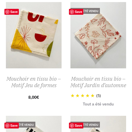
TOUT A ÉTÉ VENDU
Save
Save
Mouchoir en tissu bio –
Mouchoir en tissu bio –
Motif Jeu de formes
Motif Jardin d’automne
(5)
8,00
€
Tout a été vendu
TOUT A ÉTÉ VENDU
TOUT A ÉTÉ VENDU
Save
Save