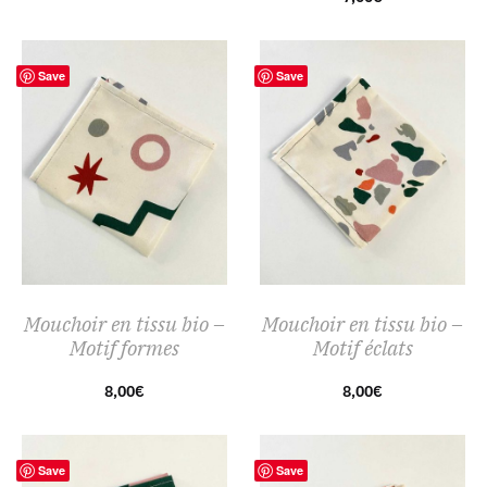
Save
Save
Mouchoir en tissu bio –
Mouchoir en tissu bio –
Motif formes
Motif éclats
8,00
€
8,00
€
Save
Save