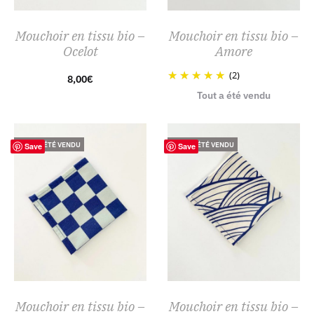
Mouchoir en tissu bio –
Mouchoir en tissu bio –
Ocelot
Amore
(2)
8,00
€
Tout a été vendu
TOUT A ÉTÉ VENDU
TOUT A ÉTÉ VENDU
Save
Save
Mouchoir en tissu bio –
Mouchoir en tissu bio –