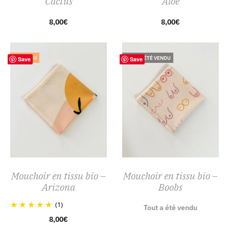
Cactus
Aloe
8,00
€
8,00
€
NOUVEAU
TOUT A ÉTÉ VENDU
Save
Save
Mouchoir en tissu bio –
Mouchoir en tissu bio –
Arizona
Boobs
(1)
Tout a été vendu
8,00
€