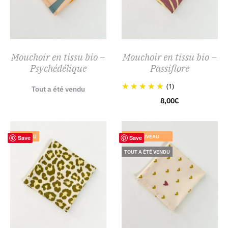
Mouchoir en tissu bio –
Mouchoir en tissu bio –
Psychédélique
Passiflore
(1)
Tout a été vendu
8,00
€
NOUVEAU
NOUVEAU
Save
Save
TOUT A ÉTÉ VENDU