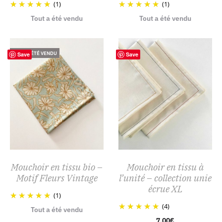
(1)
(1)
Tout a été vendu
Tout a été vendu
TOUT A ÉTÉ VENDU
Save
Save
Mouchoir en tissu bio –
Mouchoir en tissu à
Motif Fleurs Vintage
l’unité – collection unie
écrue XL
(1)
(4)
Tout a été vendu
7,00
€