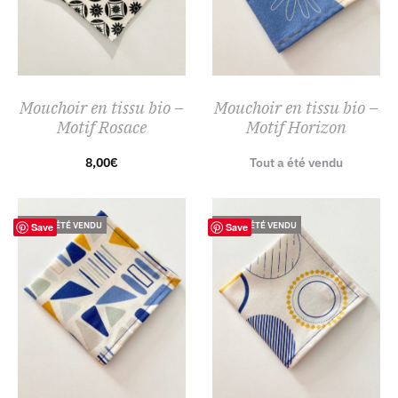
Mouchoir en tissu bio –
Mouchoir en tissu bio –
Motif Rosace
Motif Horizon
8,00
€
Tout a été vendu
TOUT A ÉTÉ VENDU
TOUT A ÉTÉ VENDU
Save
Save