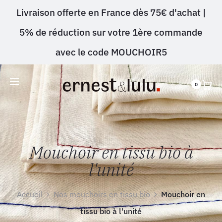
Livraison offerte en France dès 75€ d'achat |
5% de réduction sur votre 1ère commande
avec le code MOUCHOIR5
0
Mouchoir en tissu bio à
l'unité
Accueil
Nos mouchoirs en tissu bio
Mouchoir en
tissu bio à l'unité