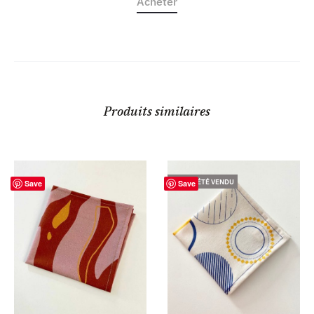
Acheter
Produits similaires
TOUT A ÉTÉ VENDU
Save
Save