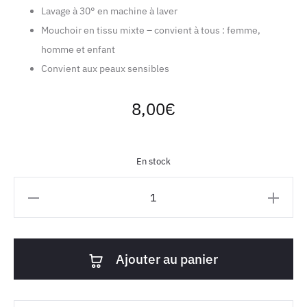
Lavage à 30° en machine à laver
Mouchoir en tissu mixte – convient à tous : femme,
homme et enfant
Convient aux peaux sensibles
8,00
€
En stock
quantité
de
Mouchoir
en
Ajouter au panier
tissu
bio
-