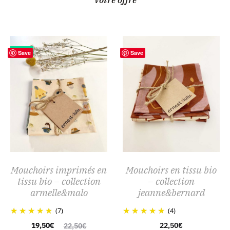
13%
Save
Save
Mouchoirs imprimés en
Mouchoirs en tissu bio
tissu bio – collection
– collection
armelle&malo
jeanne&bernard
(7)
(4)
Le
Le
19,50
€
22,50
€
22,50
€