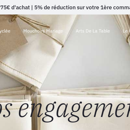
ès 75€ d'achat | 5% de réduction sur votre 1ère c
yclée
Mouchoirs Mariage
Arts De La Table
Le 
s engageme