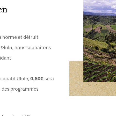
en
 norme et détruit
t&lulu, nous souhaitons
aidant
cipatif Ulule,
0,50€
sera
’un des programmes