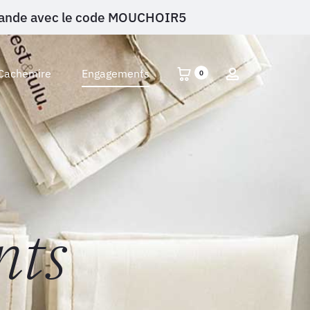
ommande avec le code MOUCHOIR5
Account
Cachemire
Engagements
0
nts