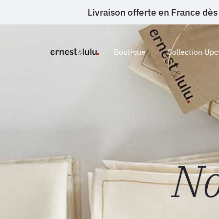
Livraison offerte en France d
Boutique
Collection Upc
e
No