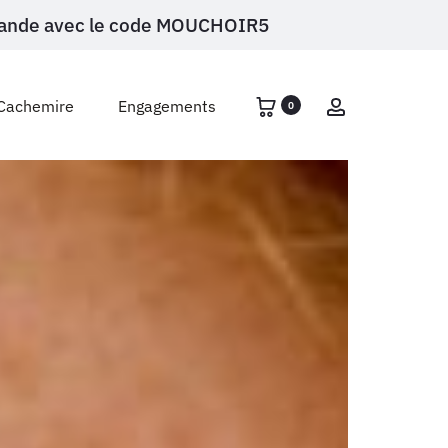
ommande avec le code MOUCHOIR5
Account
Cachemire
Engagements
0