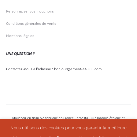
Personnaliser vos mouchoirs
Conditions générales de vente
Mentions légales
UNE QUESTION ?
Contactez-nous à l’adresse : bonjour@ernest-et-lulu.com
Mouchoir en tissu bio fabriqué en France - ernest&lulu : marque éthique et
écologique - Copyright © 2023
Nous utilisons des cookies pour vous garantir la meilleure