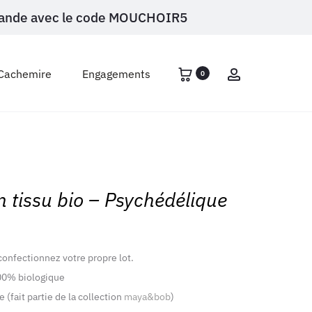
ommande avec le code MOUCHOIR5
Account
Cachemire
Engagements
0
 tissu bio – Psychédélique
confectionnez votre propre lot.
00% biologique
 (fait partie de la collection
maya&bob
)