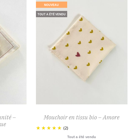
NOUVEAU
TOUT A ÉTÉ VENDU
Ce
unité –
Mouchoir en tissu bio – Amore
produit
rue
(2)
a
Tout a été vendu