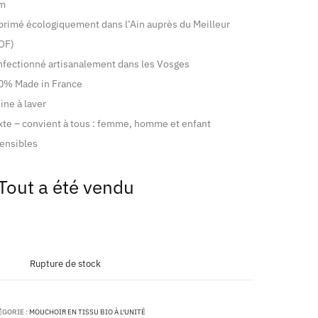
cm
primé écologiquement dans l’Ain auprès du Meilleur
OF)
nfectionné artisanalement dans les Vosges
00% Made in France
ine à laver
xte – convient à tous : femme, homme et enfant
ensibles
Tout a été vendu
Rupture de stock
ÉGORIE :
MOUCHOIR EN TISSU BIO À L'UNITÉ