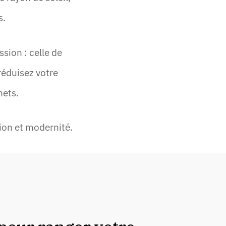
s.
sion : celle de
réduisez votre
hets.
ition et modernité.