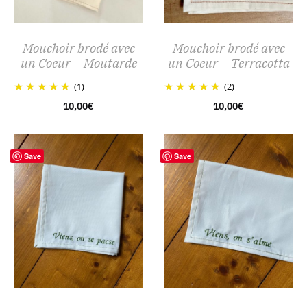
Mouchoir brodé avec
Mouchoir brodé avec
un Coeur – Moutarde
un Coeur – Terracotta
(1)
(2)
10,00
€
10,00
€
Save
Save