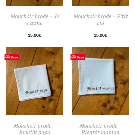
Mouchoir brodé – Je
Mouchoir brodé – P’tit
t’aime
cul
15,00
€
15,00
€
Save
Save
Mouchoir brodé –
Mouchoir brodé –
Bientôt papa
Bientôt maman