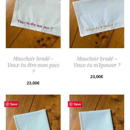
Mouchoir brodé –
Mouchoir brodé –
Veux-tu être mon pacs
Veux-tu m’épouser ?
?
23,00
€
23,00
€
Save
Save