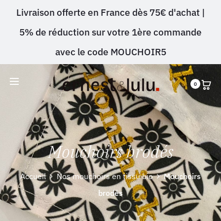
Livraison offerte en France dès 75€ d'achat |
5% de réduction sur votre 1ère commande
avec le code MOUCHOIR5
0
Mouchoirs brodés
Accueil
Nos mouchoirs en tissu bio
Mouchoirs
brodés