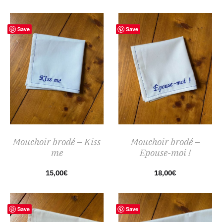
Save
Save
Mouchoir brodé – Kiss
Mouchoir brodé –
me
Epouse-moi !
15,00
€
18,00
€
Save
Save