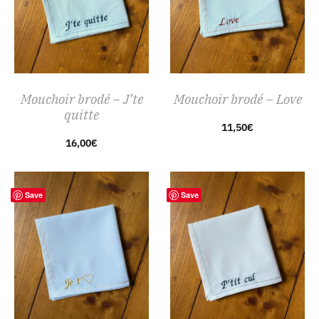
Mouchoir brodé – J’te
Mouchoir brodé – Love
quitte
11,50
€
16,00
€
Save
Save