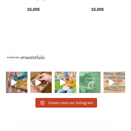
18,00
€
18,00
€
ernestetlulu
Suivez-nous sur Instagram