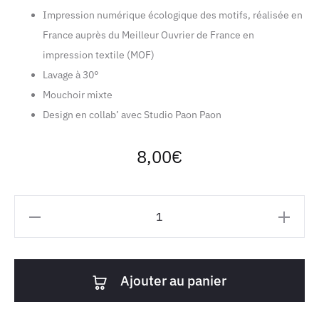
Impression numérique écologique des motifs, réalisée en
France auprès du Meilleur Ouvrier de France en
impression textile (MOF)
Lavage à 30°
Mouchoir mixte
Design en collab’ avec Studio Paon Paon
8,00
€
quantité
de
Mouchoir
en
Ajouter au panier
tissu
bio