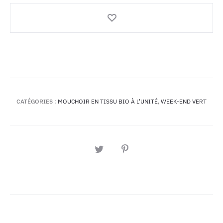
-
Motif
Agrumes
et
tournesols
CATÉGORIES :
MOUCHOIR EN TISSU BIO À L'UNITÉ
,
WEEK-END VERT
PARTAGER