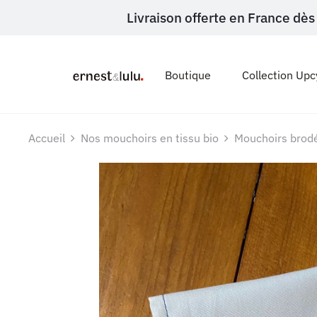
Livraison offerte en France d
Boutique
Collection Upc
Accueil
Nos mouchoirs en tissu bio
Mouchoirs brod