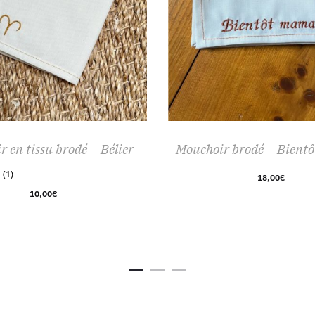
Ce
 en tissu brodé – Bélier
Mouchoir brodé – Bien
produit
(1)
18,00
€
a
10,00
€
plusieurs
variations.
Les
options