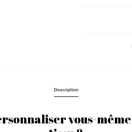
brodé
-
Epouse-
moi
!
Description
ersonnaliser vous-même