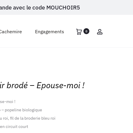
ommande avec le code MOUCHOIR5
Account
Cachemire
Engagements
0
r brodé – Epouse-moi !
se-moi !
 – popeline biologique
roi, fil de la broderie bleu roi
en circuit court