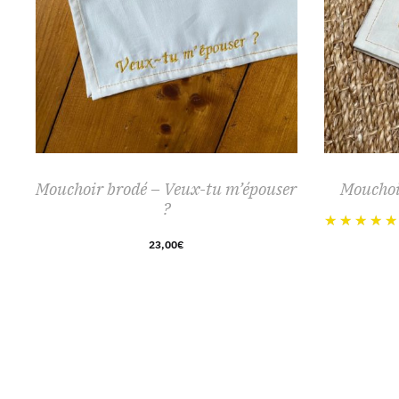
Mouchoir brodé – Veux-tu m’épouser
Mouchoir
?
23,00
€