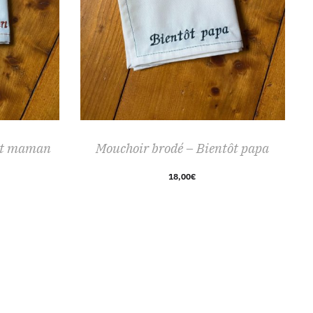
tôt maman
Mouchoir brodé – Bientôt papa
18,00
€