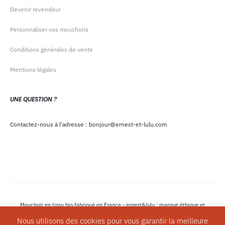
Devenir revendeur
Personnaliser vos mouchoirs
Conditions générales de vente
Mentions légales
UNE QUESTION ?
Contactez-nous à l’adresse : bonjour@ernest-et-lulu.com
Mouchoir en tissu bio fabriqué en France - ernest&lulu : marque éthique et
écologique - Copyright © 2023
Nous utilisons des cookies pour vous garantir la meilleure