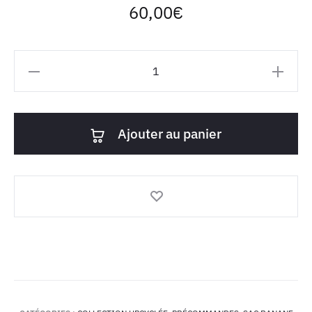
60,00
€
quantité
de
Sac
banane
Ajouter au panier
Simone
-
Marinière