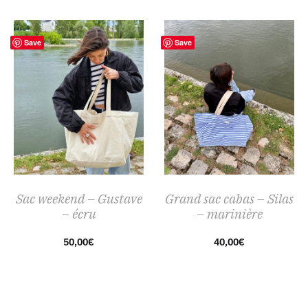
Save
Save
Sac weekend – Gustave
Grand sac cabas – Silas
– écru
– marinière
50,00
€
40,00
€