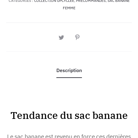
CATÉGORIES :
COLLECTION UPCYCLÉE
,
PRÉCOMMANDES
,
SAC BANANE
FEMME
PARTAGER
Description
Tendance du sac banane
Le sac banane est revenu en force ces dernières