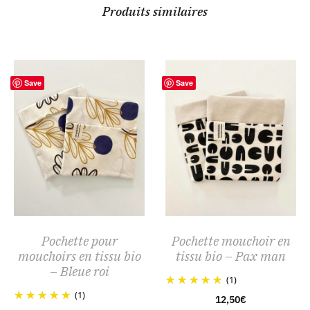
Produits similaires
Save
Save
Pochette pour
Pochette mouchoir en
mouchoirs en tissu bio
tissu bio – Pax man
– Bleue roi
(1)
(1)
12,50
€