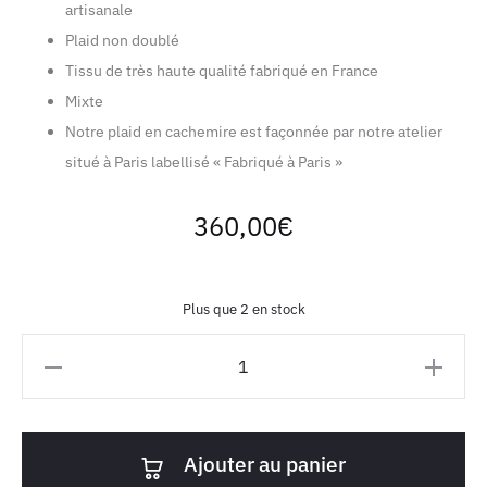
artisanale
Plaid non doublé
Tissu de très haute qualité fabriqué en France
Mixte
Notre plaid en cachemire est façonnée par notre atelier
situé à Paris labellisé « Fabriqué à Paris »
360,00
€
Plus que 2 en stock
quantité
de
Plaid
en
Ajouter au panier
cachemire