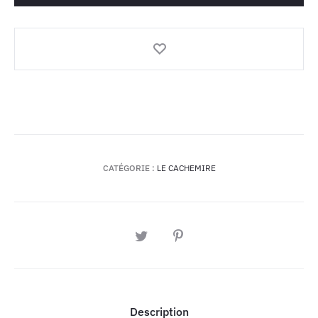
Garance
150x300cm
CATÉGORIE :
LE CACHEMIRE
PARTAGER
Description