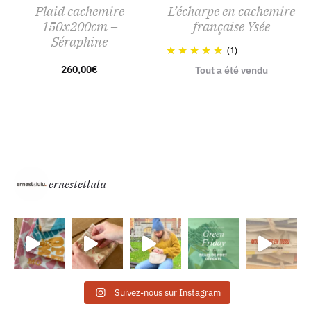
Plaid cachemire
L’écharpe en cachemire
150x200cm –
française Ysée
Séraphine
(1)
260,00
€
Tout a été vendu
ernestetlulu
Suivez-nous sur Instagram