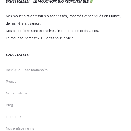
ERNEST&LULU – LE MOUCHOIR BIO RESPONSABLE
Nos mouchoirs en tissu bio sont tissés, imprimés et fabriqués en France,
de manière artisanale.
Nos collections sont exclusives, intemporelles et durables.
Le mouchoir ernest&lulu, c’est pour la vie !
ERNEST&LULU
Boutique – nos mouchoirs
Presse
Notre histoire
Blog
Lookbook
Nos engagements