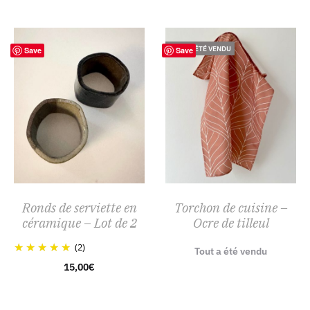
TOUT A ÉTÉ VENDU
Save
Save
Ronds de serviette en
Torchon de cuisine –
céramique – Lot de 2
Ocre de tilleul
(2)
Tout a été vendu
15,00
€