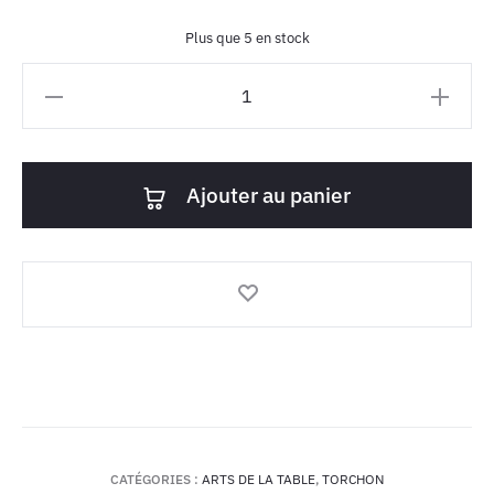
Plus que 5 en stock
quantité
de
Torchon
de
Ajouter au panier
cuisine
-
Alto
cumulus
CATÉGORIES :
ARTS DE LA TABLE
,
TORCHON