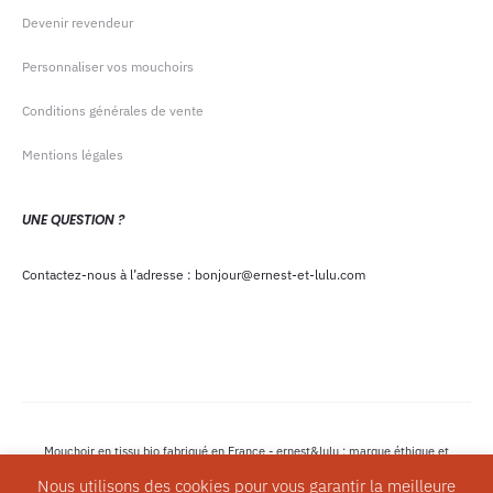
Devenir revendeur
Personnaliser vos mouchoirs
Conditions générales de vente
Mentions légales
UNE QUESTION ?
Contactez-nous à l’adresse : bonjour@ernest-et-lulu.com
Mouchoir en tissu bio fabriqué en France - ernest&lulu : marque éthique et
écologique - Copyright © 2023
Nous utilisons des cookies pour vous garantir la meilleure