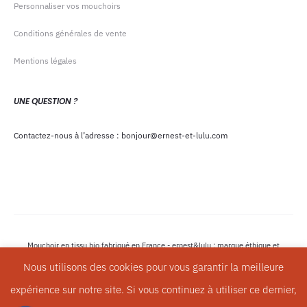
Personnaliser vos mouchoirs
Conditions générales de vente
Mentions légales
UNE QUESTION ?
Contactez-nous à l’adresse : bonjour@ernest-et-lulu.com
Mouchoir en tissu bio fabriqué en France - ernest&lulu : marque éthique et
écologique - Copyright © 2023
Nous utilisons des cookies pour vous garantir la meilleure
expérience sur notre site. Si vous continuez à utiliser ce dernier,
I
F
P
L
n
a
i
i