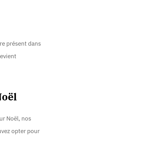
tre présent dans
evient
Noël
ur Noël, nos
uvez opter pour