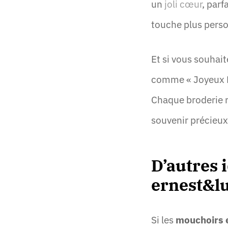
un
joli cœur
, parf
touche plus perso
Et si vous souhai
comme « Joyeux No
Chaque broderie r
souvenir précieux
D’autres 
ernest&l
Si les
mouchoirs e