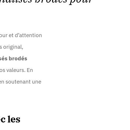
our et d’attention
 original,
isés brodés
os valeurs. En
t en soutenant une
c les