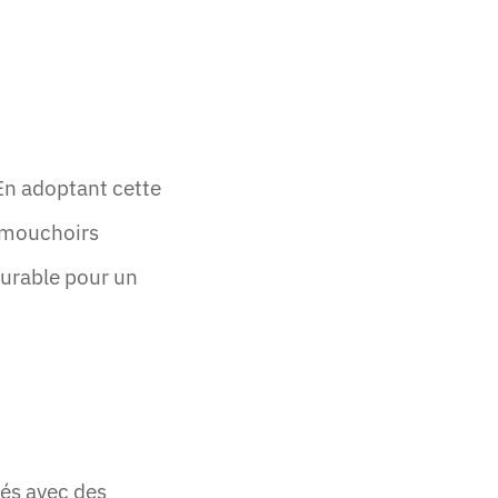
En adoptant cette
e mouchoirs
durable pour un
tés avec des